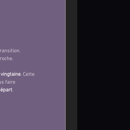
ransition.
roche. 
 
vingtaine
. Cette 
s faire 
départ
. 