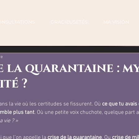
ONSULTATIONS
GRACIEUSETÉS
MA VISION
re
e la quarantaine : m
ité ?
ns la vie où les certitudes se fissurent. Où 
ce que tu avais 
emble plus tant
. Où une petite voix chuchote, quelque part au
 vie ? »
 que l’on appelle la 
crise de la quarantaine
. Ou 
crise de mil