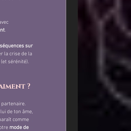
avec 
ent
. 
séquences sur 
r la crise de la 
(et sérénité).
aiment ?
 partenaire. 
elui de ton âme, 
pparaît comme 
otre 
mode de 