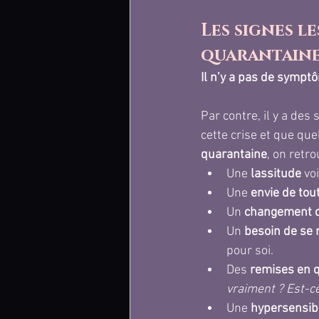
Les signes le
quarantain
Il n’y a pas de sympt
Par contre, il y a des
cette crise et que qu
quarantaine
, on retro
Une 
lassitude
 vo
Une 
envie de tou
Un 
changement 
Un
 besoin de se 
pour soi.
Des 
remises en q
vraiment ? Est-ce
Une 
hypersensibi