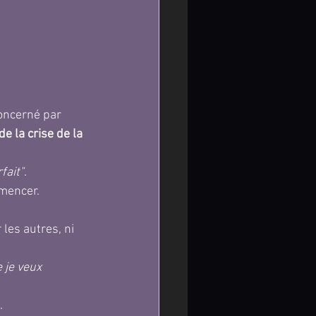
concerné par 
e la crise de la 
fait"
.
mencer.
 les autres, ni 
 je veux 
.