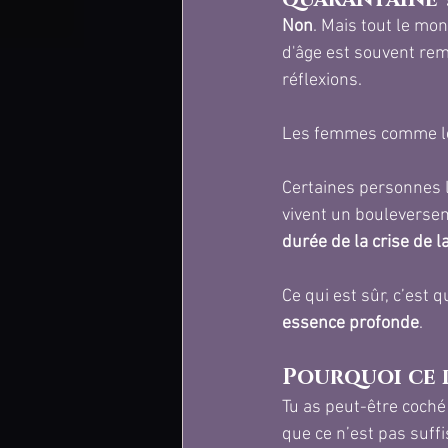
Non
. Mais tout le mon
d'âge est souvent rem
réflexions.
Les femmes comme les
Certaines personnes l
vivent un bouleverseme
durée de la crise de 
Ce qui est sûr, c’est 
essence profonde
.
Pourquoi ce 
Tu as peut-être coché 
que ce n’est pas suffi