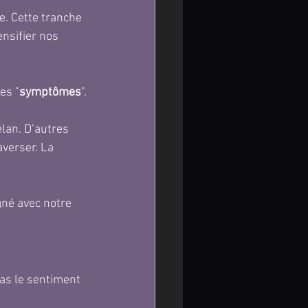
e. Cette tranche 
nsifier nos 
es "
symptômes
".
lan. D’autres 
averser. La 
igné avec notre 
 as le sentiment 