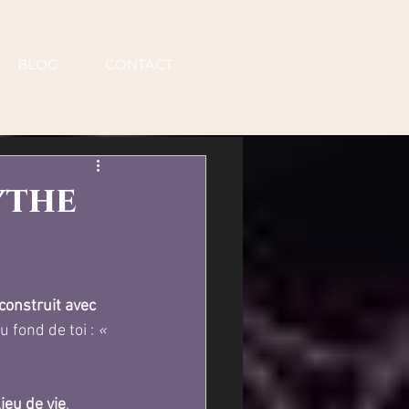
BLOG
CONTACT
ythe
construit avec 
 fond de toi : 
« 
ieu de vie
.