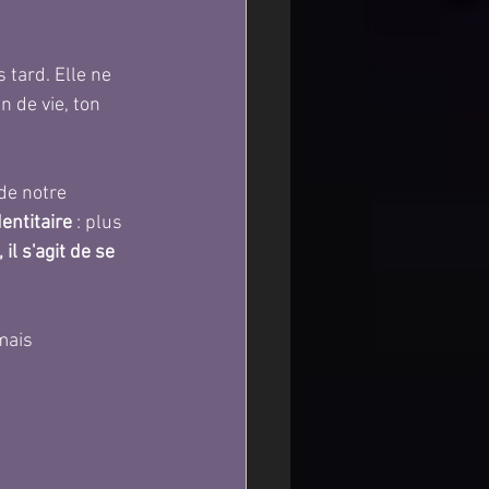
s tard. Elle ne 
n de vie, ton 
 de notre 
dentitaire
 : plus 
 il s'agit de se 
mais 