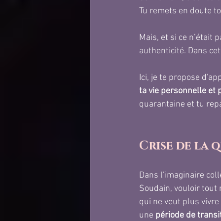
Tu remets en doute ton
Mais, et si ce n’était
authenticité. Dans cet
Ici, je te propose d'ap
ta vie personnelle et 
quarantaine et tu repa
Crise de la 
Dans l’imaginaire colle
Soudain, vouloir tout
qui ne veut plus vivr
une 
période de transi