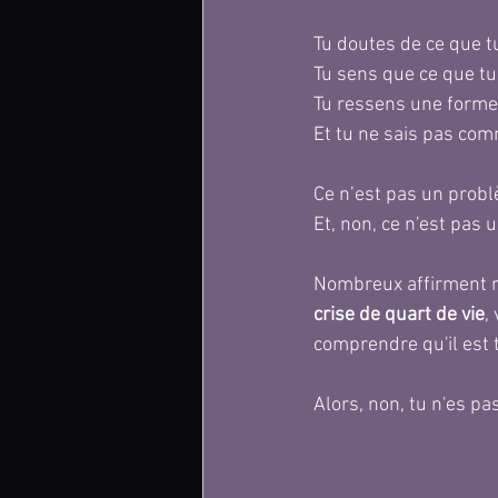
Tu doutes de ce que tu
Tu sens que ce que tu 
Tu ressens une forme 
Et tu ne sais pas com
Ce n’est pas un probl
Et, non, ce n'est pas 
Nombreux affirment re
crise de quart de vie
,
comprendre qu'il est 
Alors, non, tu n'es pa