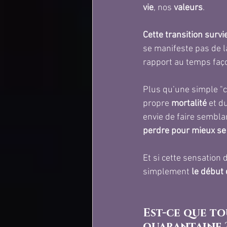
vie
, nos 
valeurs
.
Cette transition surv
se manifeste pas de 
rapport au temps faço
Plus qu’une simple "cri
propre 
mortalité
 et d
envie de faire semblan
perdre pour mieux se
Et si cette sensation 
simplement 
le début 
Est-ce que to
quarantaine 