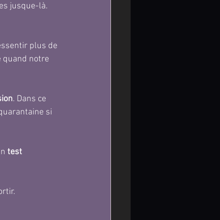
les jusque-là.
ssentir plus de 
 quand notre 
sion
. Dans ce 
quarantaine si 
un 
test 
rtir.