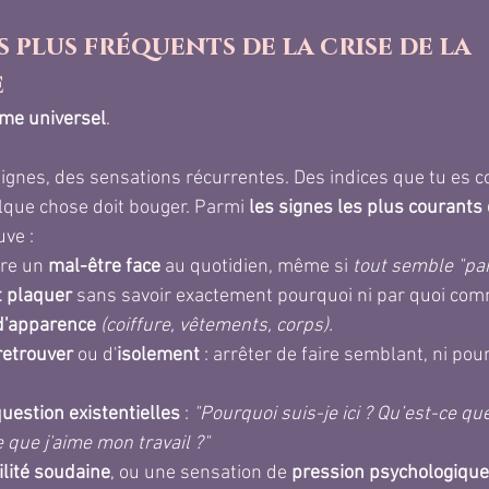
s plus fréquents de la crise de la 
e
ôme universel
. 
 signes, des sensations récurrentes. Des indices que tu es 
elque chose doit bouger. Parmi 
les signes les plus courants d
uve : 
ire un 
mal-être face
 au quotidien, même si 
tout semble "par
t plaquer
sans savoir exactement pourquoi ni par quoi com
d'apparence
(coiffure, vêtements, corps).
retrouver
 ou d'
isolement
 : arrêter de faire semblant, ni pour
uestion existentielles
 : 
"Pourquoi suis-je ici ? Qu’est-ce que
 que j'aime mon travail ?"
lité
soudaine
, ou une sensation de 
pression psychologique