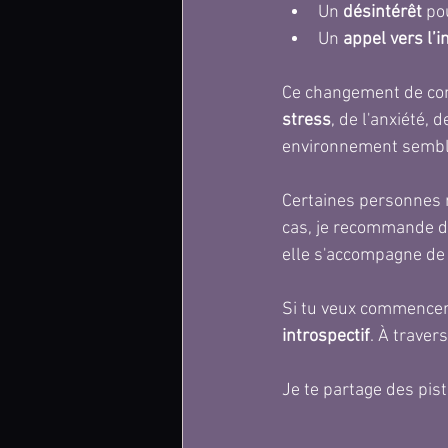
Un 
désintérêt
 po
Un 
appel vers l’
Ce changement de comp
stress
, de l'anxiété, de
environnement semble
Certaines personnes 
cas, je recommande de
elle s'accompagne de
Si tu veux commencer
introspectif
. À traver
Je te partage des pis