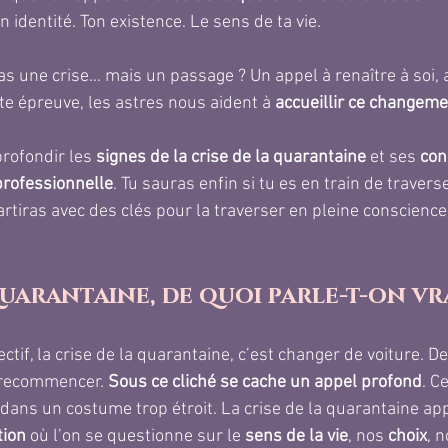
 identité. Ton existence. Le sens de ta vie.
 pas une crise… mais un passage ? Un appel à renaître à soi, 
te épreuve, les astres nous aident à 
accueillir ce changem
profondir les 
signes de la crise de la quarantaine
 et ses 
con
professionnelle
. Tu sauras enfin si tu es en train de traverse
rtiras avec des clés pour la traverser en pleine conscience 
quarantaine, de quoi parle-t-on vr
ctif, la crise de la quarantaine, c’est changer de voiture. De
 recommencer. 
Sous ce cliché se cache un appel profond
. C
e dans un costume trop étroit. La crise de la quarantaine a
tion
 où l’on se questionne sur le 
sens de la vie
, nos 
choix
, n